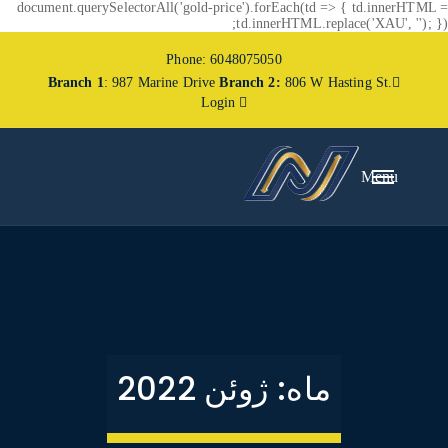
document.querySelectorAll('gold-price').forEach(td => { td.innerHTML =
td.innerHTML.replace('XAU', ''); });
Phone: 6048075050
Branch 1
: 987 Marine Drive
Branch 2:
806 W Hasting St.
Login
Menu
ماه:
ژوئن 2022