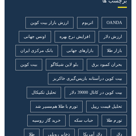
برچسب ها
OANDA
اتریوم
ارزش بازار بیت کوین
ارزش دلار
افزایش نرخ بهره
اونس جهانی
بازار طلا
بازارهای جهانی
بانک مرکزی ایران
بحران کمبود برق
بلو لاین شیکاگو
بیت کوین
بیت کوین درآستانه بازپس‌گیری خاکریز
بیت کوین در کانال 39000 دلار
تحلیل تکنیکال
تحلیل قیمت ریپل
تورم با طلا هم‌مسیر شد
تورم طلا
حباب سکه
خرید گاز روسیه
دلار
دلار آمریکا
ذخایر روبلی
طلا