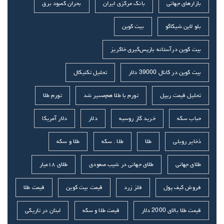
بازارهای جهانی
بانک مرکزی ایران
بحران کمبود برق
بلو لاین شیکاگو
بیت کوین
بیت کوین درآستانه بازپس‌گیری خاکریز
بیت کوین در کانال 39000 دلار
تحلیل تکنیکال
تحلیل قیمت ریپل
تورم با طلا هم‌مسیر شد
تورم طلا
حباب سکه
خرید گاز روسیه
دلار
دلار آمریکا
ذخایر روبلی
طلا
طلا . سکه
طلا و سکه
طلای جهانی
طلای جهانی در شیب صعودی
طلای ۱۸عیار
فروش کیف پول
فلز زرد
قیمت بیت کوین
قیمت طلا
قیمت طلا بالای 2000 دلار
قیمت طلا و سکه
لبنان در تاریکی