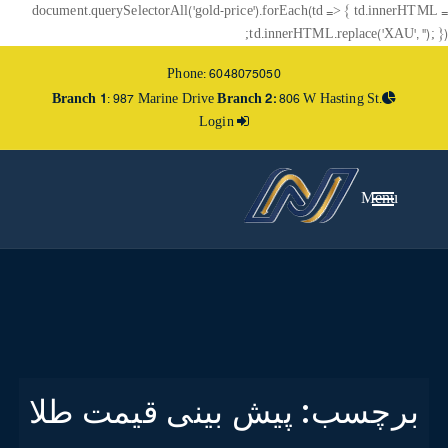
document.querySelectorAll('gold-price').forEach(td => { td.innerHTML =
td.innerHTML.replace('XAU', ''); });
Phone: 6048075050
Branch 1
: 987 Marine Drive
Branch 2:
806 W Hasting St.
Login
Menu
برچسب:
پیش بینی قیمت طلا