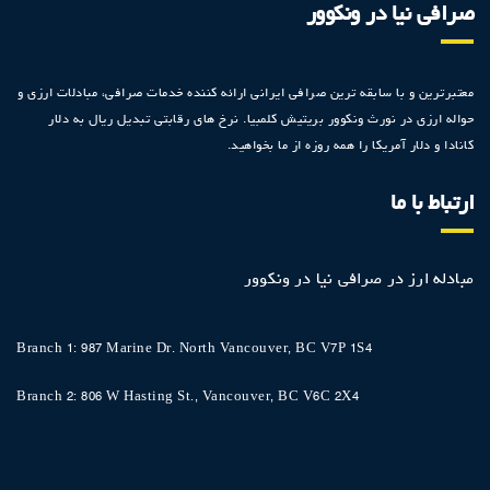
صرافی نیا در ونکوور
معتبرترین و با سابقه ترین صرافی ایرانی ارائه کننده خدمات صرافی، مبادلات ارزی و
حواله ارزی در نورث ونکوور بریتیش کلمبیا. نرخ های رقابتی تبدیل ریال به دلار
کانادا و دلار آمریکا را همه روزه از ما بخواهید.
ارتباط با ما
مبادله ارز در صرافی نیا در ونکوور
Branch 1: 987 Marine Dr. North Vancouver, BC V7P 1S4
Branch 2: 806 W Hasting St., Vancouver, BC V6C 2X4