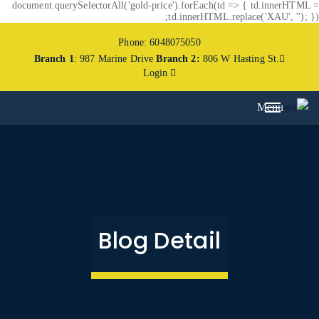
document.querySelectorAll('gold-price').forEach(td => { td.innerHTML =
td.innerHTML.replace('XAU', ''); });
Phone: 6048075050
Branch 1
: 987 Marine Drive
Branch 2:
806 W Hasting St.
Login
Menu
Blog Detail